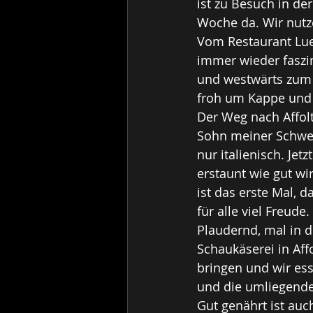
ist zu Besuch in de
Woche da. Wir nutz
Vom Restaurant Lue
immer wieder faszi
und westwärts zum J
froh um Kappe und
Der Weg nach Affolte
Sohn meiner Schwest
nur italienisch. Jet
erstaunt wie gut wi
ist das erste Mal, 
für alle viel Freude.
Plaudernd, mal in d
Schaukäserei in Af
bringen und wir ess
und die umliegende
Gut genährt ist auc