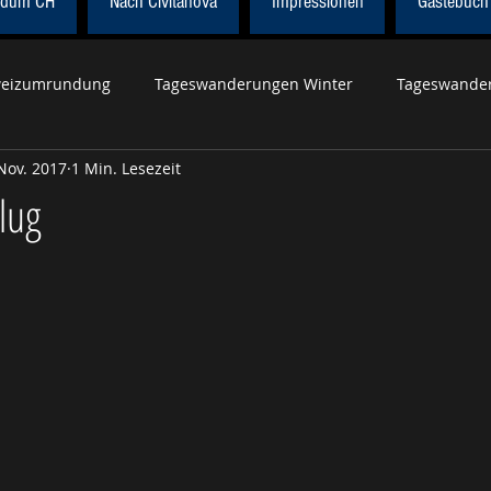
dum CH
Nach Civitanova
Impressionen
Gästebuch
eizumrundung
Tageswanderungen Winter
Tageswander
Nov. 2017
1 Min. Lesezeit
r Höhenweg
Wanderung Civitanova
Tageswanderungen 
lug
Tageswanderungen Herbst
Weltweit
Röstigrabenroute