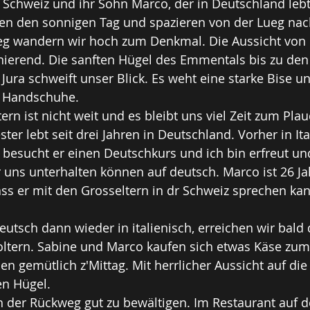
r Schweiz und ihr Sohn Marco, der in Deutschland lebt,
en den sonnigen Tag und spazieren von der Lueg nach
g wandern wir hoch zum Denkmal. Die Aussicht von d
nierend. Die sanften Hügel des Emmentals bis zu den
ura schweift unser Blick. Es weht eine starke Bise un
 Handschuhe.
rn ist nicht weit und es bleibt uns viel Zeit zum Plau
er lebt seit drei Jahren in Deutschland. Vorher in Ita
zt besucht er einen Deutschkurs und ich bin erfreut un
r uns unterhalten können auf deutsch. Marco ist 26 Ja
dass er mit den Grosseltern in dr Schweiz sprechen ka
eutsch dann wieder in italienisch, erreichen wir bald 
foltern. Sabine und Marco kaufen sich etwas Käse zu
en gemütlich z'Mittag. Mit herrlicher Aussicht auf die
n Hügel. 
h der Rückweg gut zu bewältigen. Im Restaurant auf d