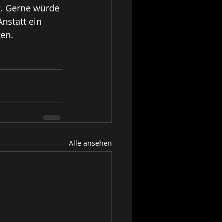
. Gerne würde 
statt ein 
gen.
Alle ansehen