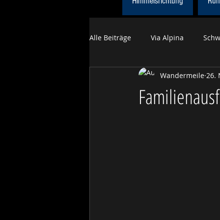
Himmelsrichtung
Run
Alle Beiträge
Via Alpina
Schw
Wandermeile
26. 
Himmelsrichtung
Obwaldne
Familienausf
Tageswanderungen Sommer
Trans Swiss Trail