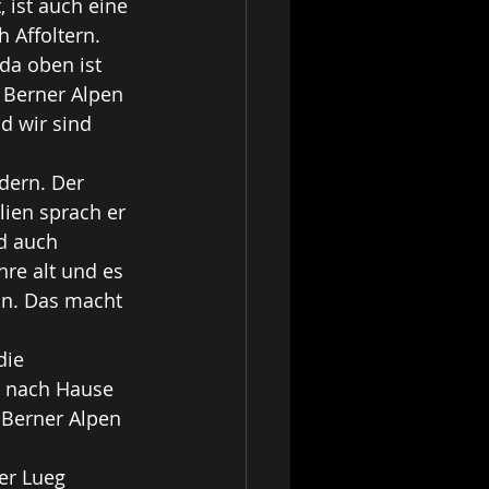
 ist auch eine 
 Affoltern. 
a oben ist 
 Berner Alpen 
d wir sind 
dern. Der 
lien sprach er 
d auch 
hre alt und es 
nn. Das macht 
die 
m nach Hause 
 Berner Alpen 
er Lueg 