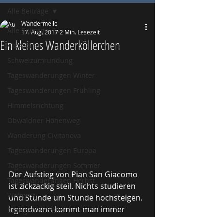
Alle Beiträge
Wandermeile
Alle Beiträge
17. Aug. 2017
2 Min. Lesezeit
Ein kleines Wanderköllerchen
Via Alpina
Schweizumrundung
Tageswanderungen Winter
Tageswanderungen Frühling
Himmelsrichtung
Obwaldner Höhenweg
Wanderung Civitanova
Tageswanderungen Europa
Tageswanderungen Sommer
Der Aufstieg von Pian San Giacomo 
Tageswanderungen Herbst
ist zickzackig steil. Nichts studieren 
Weltweit
und Stunde um Stunde hochsteigen. 
Irgendwann kommt man immer 
Röstigrabenroute