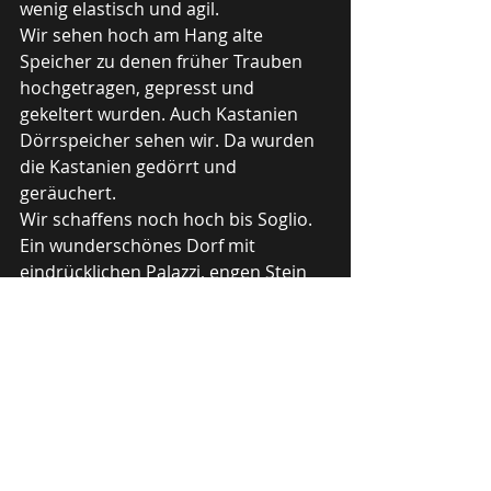
wenig elastisch und agil. 
Wir sehen hoch am Hang alte 
Speicher zu denen früher Trauben 
hochgetragen, gepresst und 
gekeltert wurden. Auch Kastanien 
Dörrspeicher sehen wir. Da wurden 
die Kastanien gedörrt und 
geräuchert.
Wir schaffens noch hoch bis Soglio. 
Ein wunderschönes Dorf mit 
eindrücklichen Palazzi, engen Stein 
gepflasterten Gassen und ein 
herrlicher Blick in die Bündner Berge. 
Da bleiben wir und ich kaufe mir von 
den bekannten Soglio 
Naturprodukten eine Fusssalbe. Ich 
hoffe der Duft vertreibt meinen 
Wanderkoller.