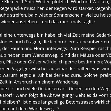
 Kleider. T-Shirt Wetter, plötzlich Wind und Wolken, Z
 Regenjacke muss her, der Regen wird stärker, Rege
he streifen, bald wieder Sonnenschein, viel zu heiss 
 wieder ausziehen... und das mehrmals täglich.
lleine unterwegs bin habe ich viel Zeit meine Gedan
sind es auch Fragen, die ich probiere zu beantworten.
, der Fauna und Flora unterwegs. Zum Beispiel raschel
Laub neben dem Wanderweg.  Sind das Mäuse oder Vö
n, Pilze oder Gräser würde ich gerne bestimmen; Vög
edenen Vogelgezwitscher auseinander halten; was wurd
 warum liegt die Kuh bei der Pedicure.. Solche  prak
Zeit in Anspruch an einem Wandertag.
nde ich auch viele Gedanken ans Gehen, an den Weg.
te Dorf? Wann folgt die Abzweigung? Geht es da vorn 
l bleiben?  Ist diese langweilige Betonstrasse wirkli
 noch auf dem Wanderweg...?