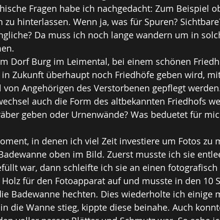
hische Fragen habe ich nachgedacht: Zum Beispiel ob
n zu hinterlassen. Wenn ja, was für Spuren? Sichtbare
ngliche? Da muss ich noch lange wandern um in solc
men.
 in Zukunft überhaupt noch Friedhöfe geben wird, mit
ll von Angehörigen des Verstorbenen gepflegt werden.
chsel auch die Form des altbekannten Friedhofs we
äber geben oder Urnenwände? Was beduetet für mich
oment, in denen ich viel Zeit investiere um Fotos zu
 Badewanne oben im Bild. Zuerst musste ich sie entlee
llt war, dann schleifte ich sie an einen fotografisch 
s Holz für den Fotoapparat auf und musste in den 10
die Badewanne hechten. Dies wiederholte ich einige 
in die Wanne stieg, kippte diese beinahe. Auch konnte