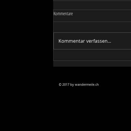
Kommentare
Kommentar verfassen...
Abschluss unserer Schweizumrundung
© 2017 by wandermeile.ch