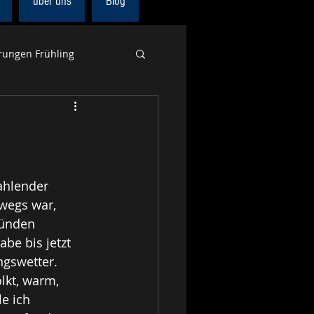
über uns
Blog
ungen Frühling
Europa
Alpenpanoramaweg
ahlender 
wegs war, 
ründen 
be bis jetzt 
gswetter. 
lkt, warm, 
e ich 