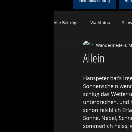
Himmelsrichtung
Run
Alle Beiträge
Via Alpina
Schw
Wandermeile
4. M
Himmelsrichtung
Obwaldne
Allein
Tageswanderungen Sommer
Hanspeter hat's irge
Sonnenschein wenn 
Trans Swiss Trail
schlug das Wetter 
unterbrechen, und re
schon reichlich Er
Sonne, Nebel, Schne
sommerlich heiss, w