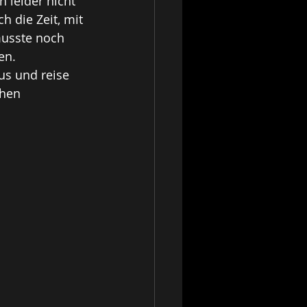
 leider nicht 
h die Zeit, mit 
usste noch 
en. 
s und reise 
hen 