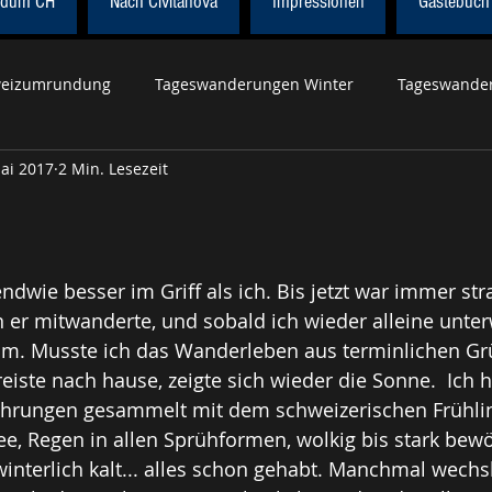
dum CH
Nach Civitanova
Impressionen
Gästebuch
eizumrundung
Tageswanderungen Winter
Tageswander
ai 2017
2 Min. Lesezeit
r Höhenweg
Wanderung Civitanova
Tageswanderungen 
Tageswanderungen Herbst
Weltweit
Röstigrabenroute
ndwie besser im Griff als ich. Bis jetzt war immer str
er mitwanderte, und sobald ich wieder alleine unter
um. Musste ich das Wanderleben aus terminlichen G
iste nach hause, zeigte sich wieder die Sonne.  Ich ha
fahrungen gesammelt mit dem schweizerischen Frühlin
e, Regen in allen Sprühformen, wolkig bis stark bewö
interlich kalt... alles schon gehabt. Manchmal wechsl