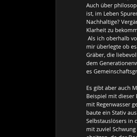
Auch über philosop
ist, im Leben Spure
Nachhaltige? Vergä
Klarheit zu bekom
 Als ich oberhalb vom Dorf Burg im Leimental, bei einem schönen Friedhof sass und 
mir überlegte ob es
Gräber, die liebevo
dem Generationenwe
es Gemeinschaftsgr
Es gibt aber auch M
Beispiel mit dieser
mit Regenwasser gefü
baute ein Stativ au
Selbstauslösers in 
mit zuviel Schwung 