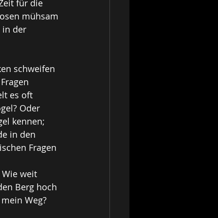
eit für die 
nhosen mühsam 
in der 
ken schweifen 
 Fragen 
t es oft 
gel? Oder 
el kennen; 
e in den 
tischen Fragen 
 Wie weit 
den Berg hoch 
ch mein Weg? 