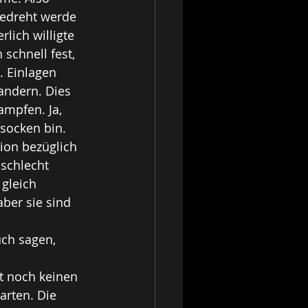
gedreht werde 
lich willigte 
schnell fest, 
. Einlagen 
andern. Dies 
mpfen. Ja, 
nsocken bin. 
ion bezüglich 
schlecht
gleich 
ber sie sind 
ch sagen, 
t noch keinen 
rten. Die 