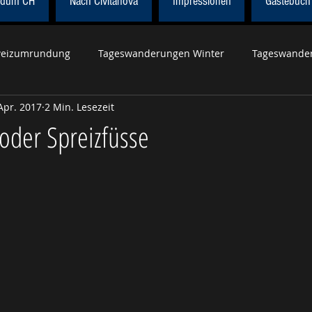
dum CH
Nach Civitanova
Impressionen
Gästebuch
eizumrundung
Tageswanderungen Winter
Tageswander
Apr. 2017
2 Min. Lesezeit
r Höhenweg
Wanderung Civitanova
Tageswanderungen 
 oder Spreizfüsse
Tageswanderungen Herbst
Weltweit
Röstigrabenroute