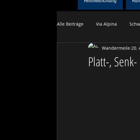
Himmelsrichtung
Run
Alle Beiträge
Via Alpina
Schw
Wandermeile
20. 
Himmelsrichtung
Obwaldne
Platt-, Senk-
Tageswanderungen Sommer
Trans Swiss Trail