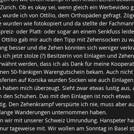
 Zürich. Ob es okay sei, wenn gleich ein Werbevideo 
 wurde ich von Ottilio, dem Orthopäden gefragt. Zöger
e wurden wie fotokopiert und da stellte der Fachmann 
preiz- oder Platt- oder sogar an einem Senkfuss leide
 Ottilio gab mir auch den Tipp mit Zehensocken zu w
ung besser und die Zehen könnten sich weniger verkra
 ich jetzt stolze (?) Besitzerin von Einlagen und Zehe
rwähnt werden, dass ich als Dank für meine Kooperat
nen 50-fränkigen Warengutschein bekam. Auch nicht 
sferien auf Korsika wurden Socken wie auch Einlagen 
n haben mich überzeugt. Sieht zwar etwas lustig aus, a
in den Schuhen. Das mit den Einlagen ist noch etwas 
g. Den Zehenkrampf verspürte ich nie, muss aber au
hr lange Wanderungen unternommen haben.
ten wir mit unserer Schweiz Umrundung. Hanspeter ha
ur tageweise mit. Wir wollen am Sonntag in Basel sta