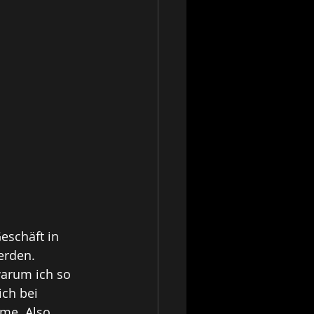
eschäft in 
erden. 
warum ich so 
ch bei 
me. Also 