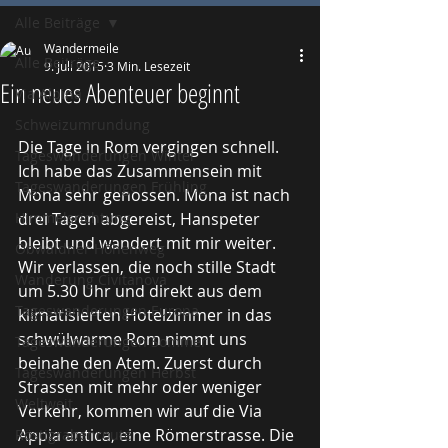
Alle Beiträge
Wandermeile
Alle Beiträge
9. Juli 2015
3 Min. Lesezeit
Ein neues Abenteuer beginnt
Via Alpina
Schweizumrundung
Die Tage in Rom vergingen schnell. 
Tageswanderungen Winter
Ich habe das Zusammensein mit 
Tageswanderungen Frühling
Mona sehr genossen. Mona ist nach 
Himmelsrichtung
drei Tagen abgereist, Hanspeter 
bleibt und wandert mit mir weiter. 
Obwaldner Höhenweg
Wir verlassen, die noch stille Stadt 
Wanderung Civitanova
um 5.30 Uhr und direkt aus dem 
Tageswanderungen Europa
klimatisierten Hotelzimmer in das 
schwülwarme Rom nimmt uns 
Tageswanderungen Sommer
beinahe den Atem. Zuerst durch 
Tageswanderungen Herbst
Strassen mit mehr oder weniger 
Weltweit
Verkehr, kommen wir auf die Via 
Appia antica, eine Römerstrasse. Die 
Röstigrabenroute