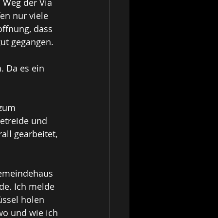
n Weg der Via 
en nur viele 
ffnung, dass 
gut gegangen.
 Da es ein 
 zum 
etreide und 
ll gearbeitet, 
gemeindehaus 
de. Ich melde 
üssel holen 
wo und wie ich 