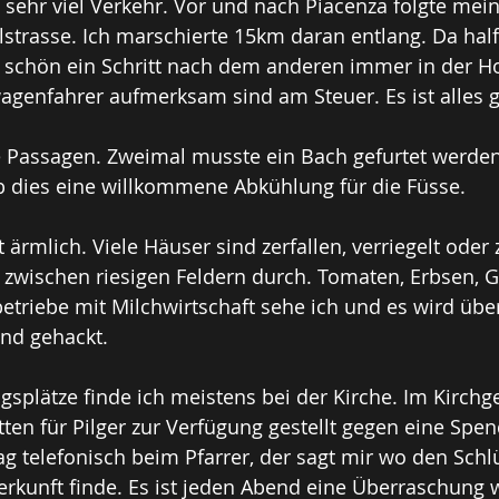
 sehr viel Verkehr. Vor und nach Piacenza folgte mei
llstrasse. Ich marschierte 15km daran entlang. Da half
schön ein Schritt nach dem anderen immer in der Ho
agenfahrer aufmerksam sind am Steuer. Es ist alles 
 Passagen. Zweimal musste ein Bach gefurtet werden.
b dies eine willkommene Abkühlung für die Füsse.
 ärmlich. Viele Häuser sind zerfallen, verriegelt oder
e zwischen riesigen Feldern durch. Tomaten, Erbsen, G
triebe mit Milchwirtschaft sehe ich und es wird übera
und gehackt.
splätze finde ich meistens bei der Kirche. Im Kirch
ten für Pilger zur Verfügung gestellt gegen eine Spen
g telefonisch beim Pfarrer, der sagt mir wo den Schl
erkunft finde. Es ist jeden Abend eine Überraschung 