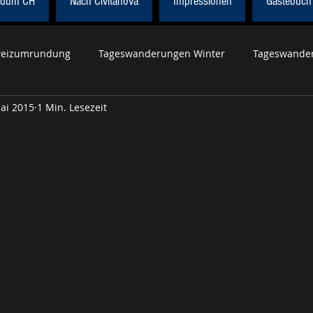
dum CH
Nach Civitanova
Impressionen
Gästebuch
eizumrundung
Tageswanderungen Winter
Tageswander
ai 2015
1 Min. Lesezeit
r Höhenweg
Wanderung Civitanova
Tageswanderungen 
Tageswanderungen Herbst
Weltweit
Röstigrabenroute