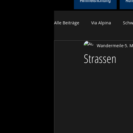
Himmelsrichtung
Run
Alle Beiträge
Via Alpina
Schw
Wandermeile
5. M
Himmelsrichtung
Obwaldne
Strassen
Tageswanderungen Sommer
Trans Swiss Trail